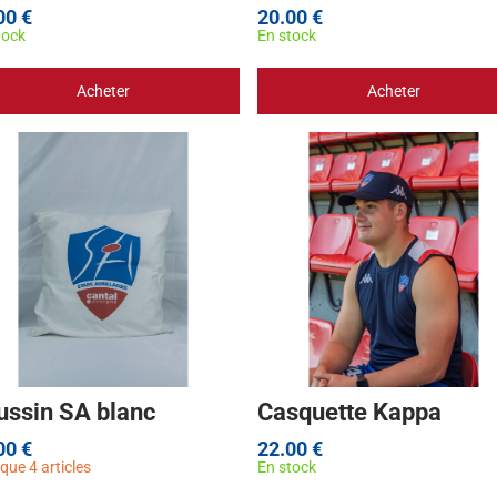
00 €
20.00 €
tock
En stock
Acheter
Acheter
ussin SA blanc
Casquette Kappa
00 €
22.00 €
que 4 articles
En stock