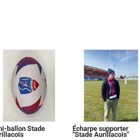
ni-ballon Stade
Écharpe supporter
illacois
"Stade Aurillacois"