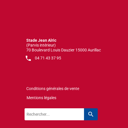
Stade Jean Alric
(Parvis intérieur)
70 Boulevard Louis Dauzier 15000 Aurillac
local_phone
04 71 43 37 95
Conditions générales de vente
Mentions légales
search