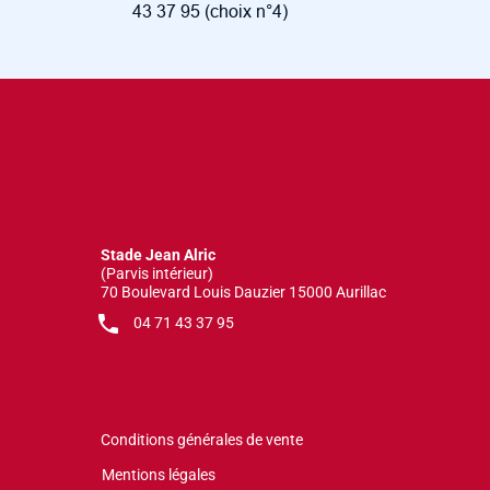
43 37 95 (choix n°4)
Stade Jean Alric
(Parvis intérieur)
70 Boulevard Louis Dauzier 15000 Aurillac
local_phone
04 71 43 37 95
Conditions générales de vente
Mentions légales