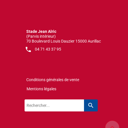
Stade Jean Alric
(Parvis intérieur)
70 Boulevard Louis Dauzier 15000 Aurillac
local_phone
04 71 43 37 95
Conditions générales de vente
Mentions légales
search