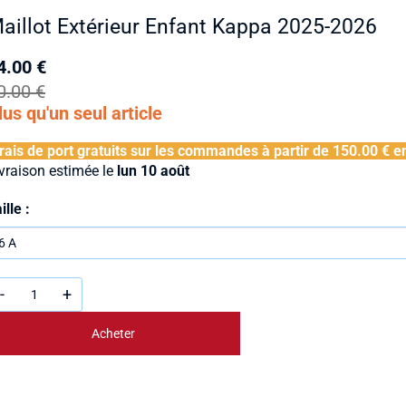
aillot Extérieur Enfant Kappa 2025-2026
4.00 €
0.00 €
lus qu'un seul article
rais de port gratuits sur les commandes à partir de
150.00 €
e
vraison estimée le
lun 10 août
ille :
-
+
Acheter